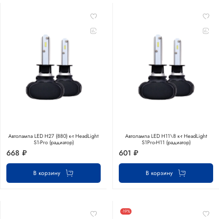
Автолампа LED Н27 (880) к-т HeadLight
Автолампа LED Н11\8 к-т HeadLight
S1-Pro (радиатор)
S1Pro-H11 (радиатор)
668 ₽
601 ₽
В корзину
В корзину
-19%