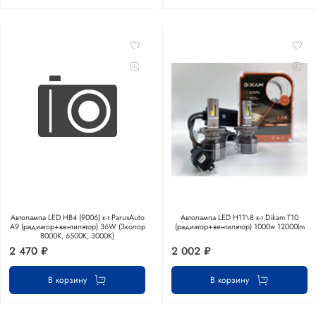
Автолампа LED НB4 (9006) к-т ParusAuto
Автолампа LED Н11\8 к-т Dikam T10
A9 (радиатор+вентилятор) 36W (3колор
(радиатор+вентилятор) 1000w 12000lm
8000К, 6500К, 3000К)
2 470 ₽
2 002 ₽
В корзину
В корзину