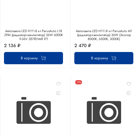
Автолампа LED Н11\8 к-т ParusAuto L18
Автолампа LED Н11\8 к-т ParusAuto A9
ZPAI (радиатор+вентилятор) 36W 6000К
(радиатор+вентилятор) 36W (3колор
9-36V ЗЕЛЕНАЯ УП
8000К, 6500К, 3000К)
2 136 ₽
2 470 ₽
В корзину
В корзину
-17%