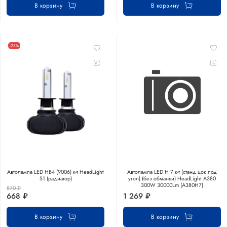
В корзину
В корзину
-23%
Автолампа LED НB4 (9006) к-т HeadLight
Автолампа LED Н 7 к-т (станд цок.под
S1 (радиатор)
угол) (без обманки) HeadLight A380
300W 30000Lm (A380H7)
870 ₽
668 ₽
1 269 ₽
В корзину
В корзину