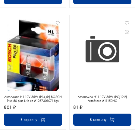
Автолампа H1 12V 55W (P14,5s) BOSCH
Автолампа H11 12V 55W (PGJ19-2)
Plus 50 plus Life к-т #1987301071-8gv
AvtoStore #11150HG
801 ₽
81 ₽
В корзину
В корзину