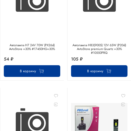
Автолампа H7 24V 70W (PX26d)
Автолампа HВ3(9005) 12V 65W (P20d)
AvtoStore +30% #17450HG+30%
AvtoStore premium Quartz +30%
#10550PRQ
54 ₽
105 ₽
В корзину
В корзину