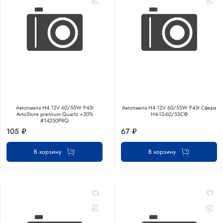
Автолампа H4 12V 60/55W P43t
Автолампа H4 12V 60/55W P43t Сфера
AvtoStore premium Quartz +30%
Н4-12-60/55СФ
#14250PRQ
105 ₽
67 ₽
В корзину
В корзину