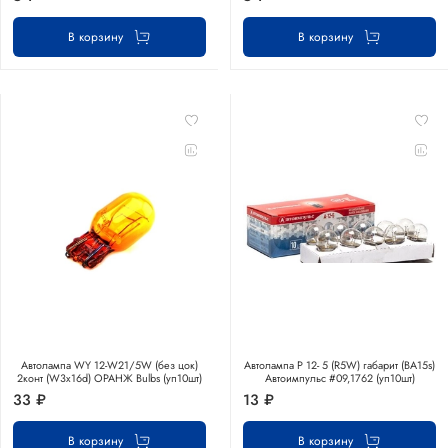
В корзину
В корзину
Автолампа WY 12-W21/5W (без цок)
Автолампа Р 12- 5 (R5W) габарит (BA15s)
2конт (W3x16d) ОРАНЖ Bulbs (уп10шт)
Автоимпульс #09,1762 (уп10шт)
33 ₽
13 ₽
В корзину
В корзину