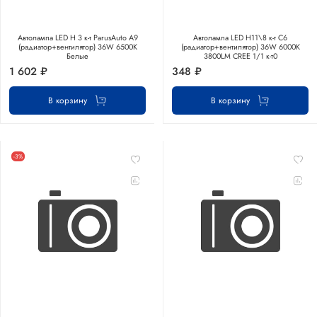
Автолампа LED Н 3 к-т ParusAuto A9
Автолампа LED Н11\8 к-т C6
(радиатор+вентилятор) 36W 6500К
(радиатор+вентилятор) 36W 6000K
Белые
3800LM CREE 1/1 к-т0
1 602 ₽
348 ₽
В корзину
В корзину
-3%