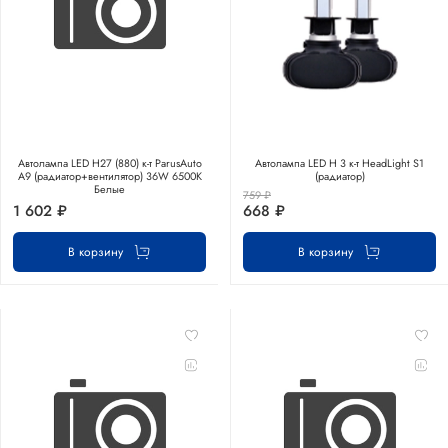
Автолампа LED Н27 (880) к-т ParusAuto
Автолампа LED Н 3 к-т HeadLight S1
A9 (радиатор+вентилятор) 36W 6500К
(радиатор)
Белые
759 ₽
1 602 ₽
668 ₽
В корзину
В корзину