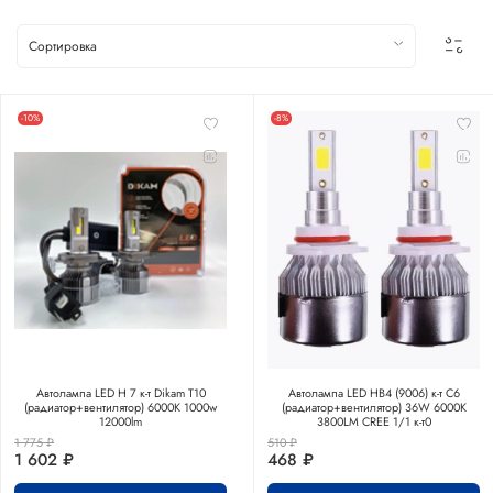
-10%
-8%
Автолампа LED Н 7 к-т Dikam T10
Автолампа LED НB4 (9006) к-т C6
(радиатор+вентилятор) 6000K 1000w
(радиатор+вентилятор) 36W 6000K
12000lm
3800LM CREE 1/1 к-т0
1 775 ₽
510 ₽
1 602 ₽
468 ₽