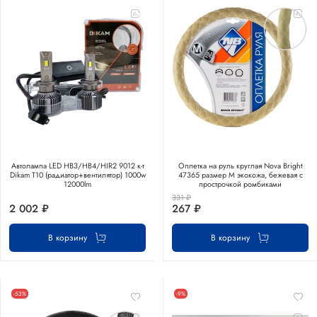
Автолампа LED НB3/HB4/HIR2 9012 к-т
Оплетка на руль круглая Nova Bright
Dikam T10 (радиатор+вентилятор) 1000w
47365 размер М экокожа, бежевая с
12000lm
прострочкой ромбиками
331 ₽
2 002 ₽
267 ₽
В корзину
В корзину
-53%
-9%