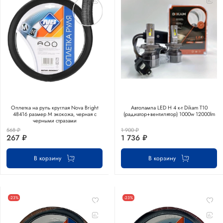
Оплетка на руль круглая Nova Bright
Автолампа LED Н 4 к-т Dikam T10
48416 размер М экокожа, черная с
(радиатор+вентилятор) 1000w 12000lm
черными стразами
568 ₽
1 900 ₽
267 ₽
1 736 ₽
В корзину
В корзину
-23%
-23%