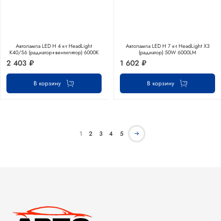
Автолампа LED Н 4 к-т HeadLight
Автолампа LED Н 7 к-т HeadLight Х3
К40/S6 (радиатор+вентилятор) 6000K
(радиатор) 50W 6000LM
2 403 ₽
1 602 ₽
В корзину
В корзину
1
2
3
4
5