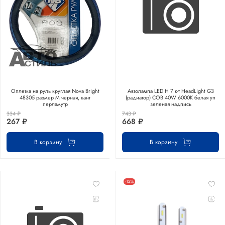
Оплетка на руль круглая Nova Bright
Автолампа LED Н 7 к-т HeadLight G3
48305 размер М черная, кант
(радиатор) COB 40W 6000К белая уп
перламутр
зеленая надпись
334 ₽
743 ₽
267 ₽
668 ₽
В корзину
В корзину
-12%