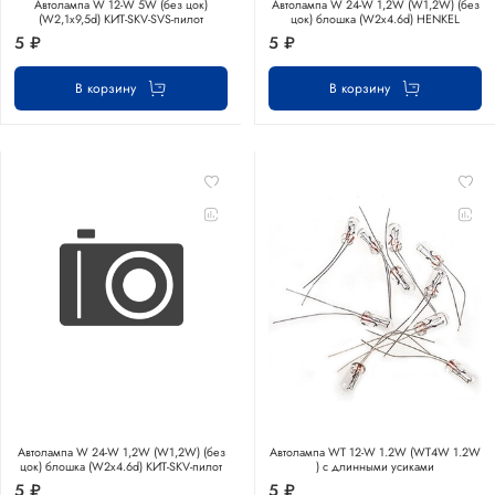
Автолампа W 12-W 5W (без цок)
Автолампа W 24-W 1,2W (W1,2W) (без
(W2,1x9,5d) КИТ-SKV-SVS-пилот
цок) блошка (W2x4.6d) HENKEL
5 ₽
5 ₽
В корзину
В корзину
Автолампа W 24-W 1,2W (W1,2W) (без
Автолампа WT 12-W 1.2W (WT4W 1.2W
цок) блошка (W2x4.6d) КИТ-SKV-пилот
) с длинными усиками
5 ₽
5 ₽