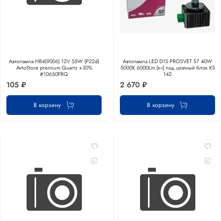
Автолампа HВ4(9006) 12V 55W (P22d)
Автолампа LED D1S PROSVET S7 40W
AvtoStore premium Quartz +30%
5000К 6000Lm (к-т) под штатный блок KS
#10650PRQ
142
105 ₽
2 670 ₽
В корзину
В корзину