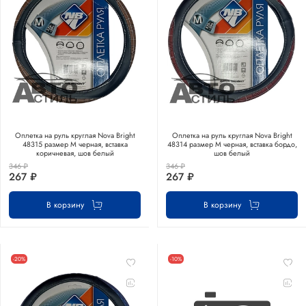
Оплетка на руль круглая Nova Bright
Оплетка на руль круглая Nova Bright
48315 размер М черная, вставка
48314 размер М черная, вставка бордо,
коричневая, шов белый
шов белый
346 ₽
346 ₽
267 ₽
267 ₽
В корзину
В корзину
-20%
-10%