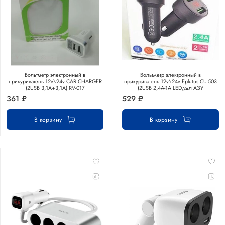
Вольтметр электронный в
Вольтметр электронный в
прикуриватель 12v\24v CAR CHARGER
прикуриватель 12v\24v Eplutus CU-503
(2USB 3,1А+3,1А) RV-017
(2USB 2,4А-1А LED,удл АЗУ
361 ₽
529 ₽
В корзину
В корзину