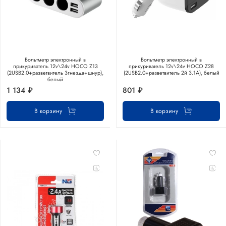
Вольтметр электронный в
Вольтметр электронный в
прикуриватель 12v\24v HOCO Z13
прикуриватель 12v\24v HOCO Z28
(2USB2.0+разветвитель 3гнезда+шнур),
(2USB2.0+разветвитель 2й 3.1А), белый
белый
1 134 ₽
801 ₽
В корзину
В корзину