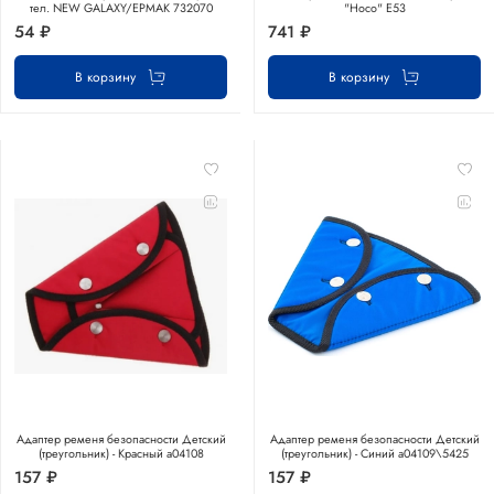
тел. NEW GALAXY/ЕРМАК 732070
"Hoco" E53
54 ₽
741 ₽
В корзину
В корзину
Адаптер ременя безопасности Детский
Адаптер ременя безопасности Детский
(треугольник) - Красный а04108
(треугольник) - Синий а04109\5425
157 ₽
157 ₽