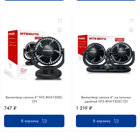
Вентилятор салона 4" NTS #HX-T305C-
Вентилятор салона 4" на липучке
12V
двойной NTS #HX-T303C-12V
747 ₽
1 219 ₽
В корзину
В корзину