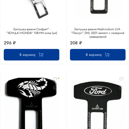
Заглушка ремня Coolpart" -
Заглушка ремня Mashinokom LUX -
"ХОНДА\HONDA" 108-HN кожа (шт)
"Лексус" ZML 0201 металл с лазерной
гравировкой
296 ₽
208 ₽
В корзину
В корзину