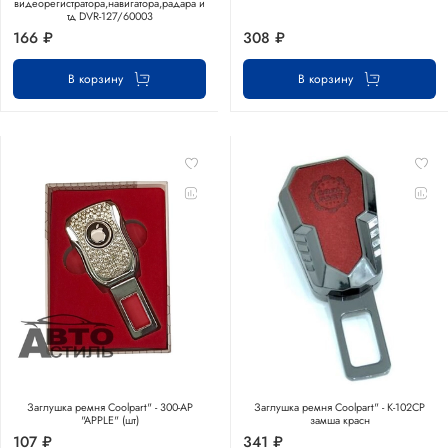
видеорегистратора,навигатора,радара и
тд DVR-127/60003
166 ₽
308 ₽
В корзину
В корзину
Заглушка ремня Coolpart" - 300-AP
Заглушка ремня Coolpart" - K-102CP
"APPLE" (шт)
замша красн
107 ₽
341 ₽