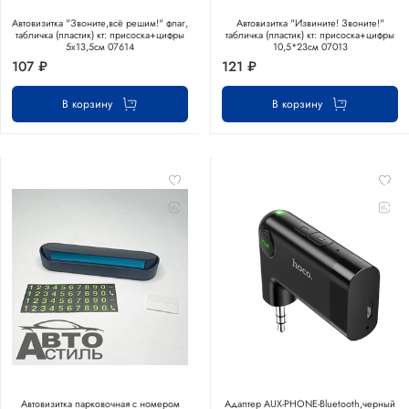
Автовизитка "Звоните,всё решим!" флаг,
Автовизитка "Извините! Звоните!"
табличка (пластик) кт: присоска+цифры
табличка (пластик) кт: присоска+цифры
5х13,5см 07614
10,5*23см 07013
107 ₽
121 ₽
В корзину
В корзину
Автовизитка парковочная с номером
Адаптер AUX-PHONE-Bluetooth,черный