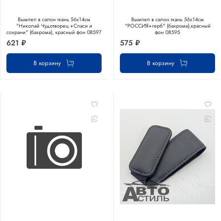
Вымпел в салон ткань 56х14см
Вымпел в салон ткань 56х14см
"Николай Чудотворец +Спаси и
"РОССИЯ+герб" (бахрома),красный
сохрани" (бахрома), красный фон 08597
фон 08595
621 ₽
575 ₽
В корзину
В корзину