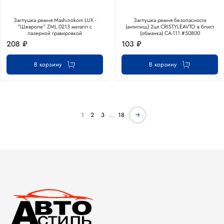
Заглушка ремня Mashinokom LUX -
Заглушка ремня безопасности
"Шевроле" ZML 0213 металл с
(антипищ) 2шт CRISTYLEAVTO в блист
лазерной гравировкой
(обманка) CA-111 #50800
208 ₽
103 ₽
В корзину
В корзину
1
2
3
…
18