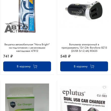
Вешалка автомобильная "Nova Bright"
Вольтметр электронный в
на подголовник с резиновыми
прикуриватель 12v\24v Borofone BZ15
накладками 47812
(2USB 5v\2.4A) 80435
741 ₽
548 ₽
В корзину
В корзину