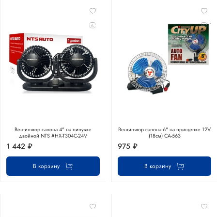
Вентилятор салона 4" на липучке
Вентилятор салона 6" на прищепке 12V
двойной NTS #HX-T304C-24V
(18см) СА-563
1 442 ₽
975 ₽
В корзину
В корзину