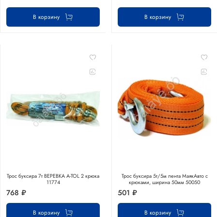
В корзину
В корзину
Трос буксира 7т ВЕРЕВКА A-TOL 2 крюка
Трос буксира 5т/5м лента МаякАвто с
11774
крюками, ширина 50мм 50050
768 ₽
501 ₽
В корзину
В корзину