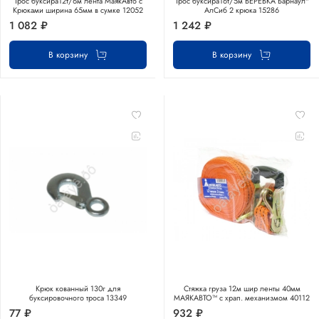
Трос буксира12т/6м лента МаякАвто с
Трос буксира16т/5м ВЕРЕВКА Барнаул"
Крюками ширина 65мм в сумке 12052
АлСиб 2 крюка 15286
1 082 ₽
1 242 ₽
В корзину
В корзину
Крюк кованный 130г для
Стяжка груза 12м шир ленты 40мм
буксировочного троса 13349
МАЯКАВТО™ с храп. механизмом 40112
77 ₽
932 ₽