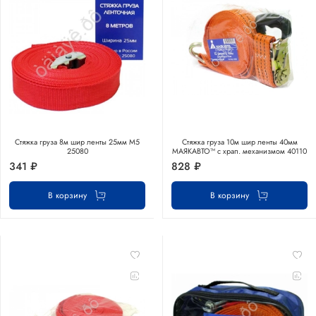
Стяжка груза 8м шир ленты 25мм М5
Стяжка груза 10м шир ленты 40мм
25080
МАЯКАВТО™ с храп. механизмом 40110
341 ₽
828 ₽
В корзину
В корзину