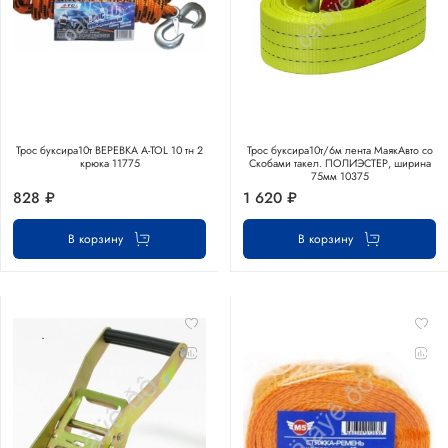
Трос буксира10т ВЕРЕВКА A-TOL 10 тн 2
Трос буксира10т/6м лента МаякАвто со
крюка 11775
Скобами такел. ПОЛИЭСТЕР, ширина
75мм 10375
828 ₽
1 620 ₽
В корзину
В корзину