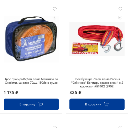
Трос буксира15т/6м лента МаякАвто со
Трос буксира 7т/5м лента Россия
Скобами, ширина 70мм 15056 в сумке
"Обнинск" Богатырь красно-синий с 2
крючками #БТ-012 (3909)
1 175 ₽
835 ₽
В корзину
В корзину