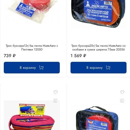
Трос буксира12т/6м лента МаякАвто с
Трос буксира20т/5м лента МаякАвто со
Петлями 12050
скобами в сумке ширина 75мм 20556
739 ₽
1 569 ₽
В корзину
В корзину