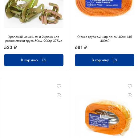
Храповый механизм и 2крюка для
Стяжка груза 6м шир ленты 40мм М5
ремня стяжки груза 50мм 900гр 375ма
40060
523 ₽
681 ₽
В корзину
В корзину