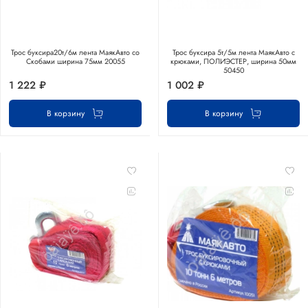
Трос буксира20т/6м лента МаякАвто со
Трос буксира 5т/5м лента МаякАвто с
Скобами ширина 75мм 20055
крюками, ПОЛИЭСТЕР, ширина 50мм
50450
1 222 ₽
1 002 ₽
В корзину
В корзину