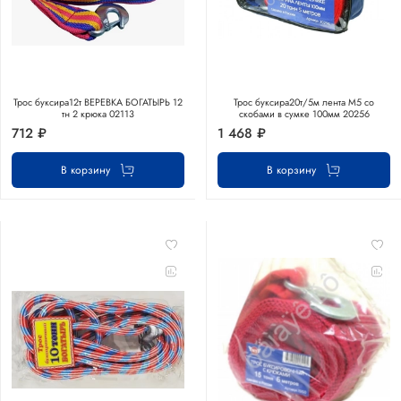
Трос буксира12т ВЕРЕВКА БОГАТЫРЬ 12
Трос буксира20т/5м лента М5 со
тн 2 крюка 02113
скобами в сумке 100мм 20256
712 ₽
1 468 ₽
В корзину
В корзину