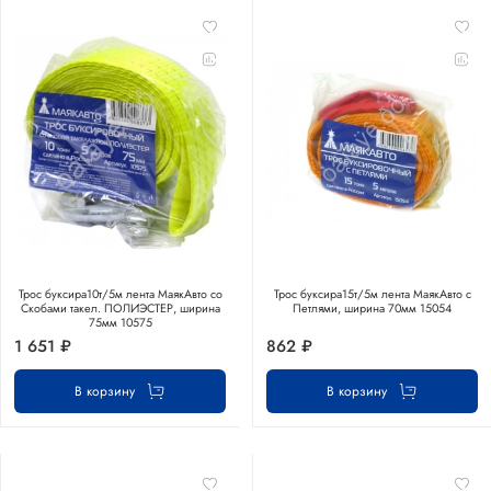
Трос буксира10т/5м лента МаякАвто со
Трос буксира15т/5м лента МаякАвто с
Скобами такел. ПОЛИЭСТЕР, ширина
Петлями, ширина 70мм 15054
75мм 10575
1 651 ₽
862 ₽
В корзину
В корзину