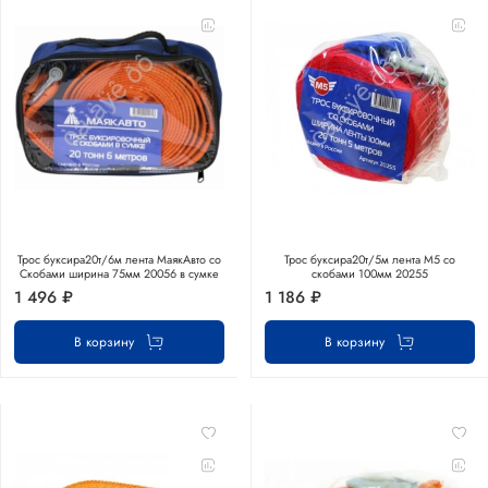
Трос буксира20т/6м лента МаякАвто со
Трос буксира20т/5м лента М5 со
Скобами ширина 75мм 20056 в сумке
скобами 100мм 20255
1 496 ₽
1 186 ₽
В корзину
В корзину