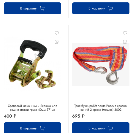
В корзину
В корзину
Храповый механизм и 2крюка для
Трос буксира12т лента Россия красно-
ремня стяжки груза 40мм 371ма
синий 2 крюка (мешок) 3002
400 ₽
695 ₽
В корзину
В корзину