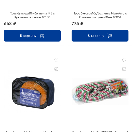
Трос буксира10т/6м лента М5 с
Трос буксира10т/6м лента МаякАвто с
Крючками в пакете 10150
Крюками ширина 60мм 10051
668 ₽
775 ₽
В корзину
В корзину