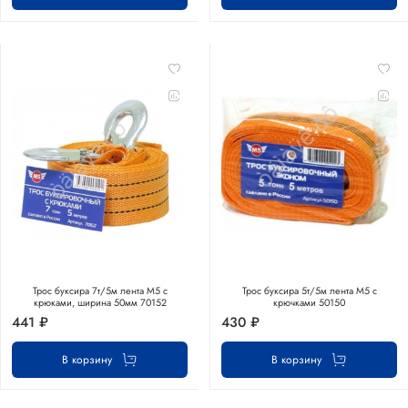
Трос буксира 7т/5м лента М5 с
Трос буксира 5т/5м лента М5 с
крюками, ширина 50мм 70152
крючками 50150
441 ₽
430 ₽
В корзину
В корзину