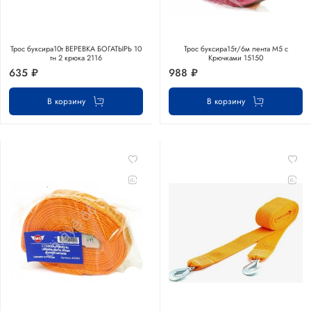
Трос буксира10т ВЕРЕВКА БОГАТЫРЬ 10
Трос буксира15т/6м лента М5 с
тн 2 крюка 2116
Крючками 15150
635 ₽
988 ₽
В корзину
В корзину