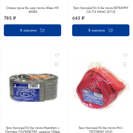
Стяжка груза 8м шир ленты 40мм М5
Трос буксира12т/4,5м лента БЕЛЬТИНГ
40080
СА-712 МААС (2113)
785 ₽
643 ₽
В корзину
В корзину
Трос буксира12т/6м лента МаякАвто с
Трос буксира15т/6м лента М5 с
Петлями ПОЛИЭСТЕР, ширина 120мм
ПЕТЛЯМИ 15151