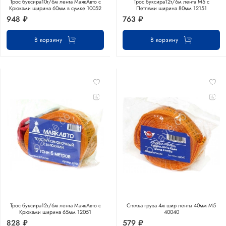
Трос буксира10т/6м лента МаякАвто с
Трос буксира12т/6м лента М5 с
Крюками ширина 60мм в сумке 10052
Петлями ширина 80мм 12151
948 ₽
763 ₽
В корзину
В корзину
Трос буксира12т/6м лента МаякАвто с
Стяжка груза 4м шир ленты 40мм М5
Крюками ширина 65мм 12051
40040
828 ₽
579 ₽