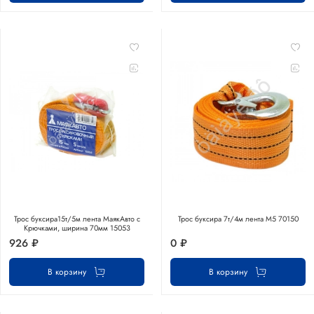
Трос буксира15т/5м лента МаякАвто с
Трос буксира 7т/4м лента М5 70150
Крючками, ширина 70мм 15053
926 ₽
0 ₽
В корзину
В корзину