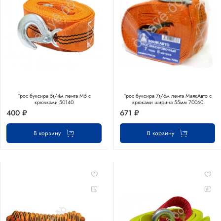
Трос буксира 5т/4м лента М5 с
Трос буксира 7т/6м лента МаякАвто с
крючками 50140
крюками ширина 55мм 70060
400 ₽
671 ₽
В корзину
В корзину