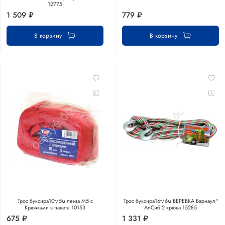
12775
1 509 ₽
779 ₽
В корзину
В корзину
Трос буксира10т/5м лента М5 с
Трос буксира16т/6м ВЕРЕВКА Барнаул"
Крючками в пакете 10153
АлСиб 2 крюка 15285
675 ₽
1 331 ₽