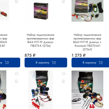
чения
Набор подключения
Набор подключения
ых фар
противотуманных фар
противотуманных фар
ARGUS
ВАЗ-1117-19 Диалуч
ВАЗ-1117-19 Диалуч с
3-В1
ПВ273-К (273к)
Кнопкой ПВ273+К1
(273к1)
875 ₽
1 275 ₽
ну
В корзину
В корзину