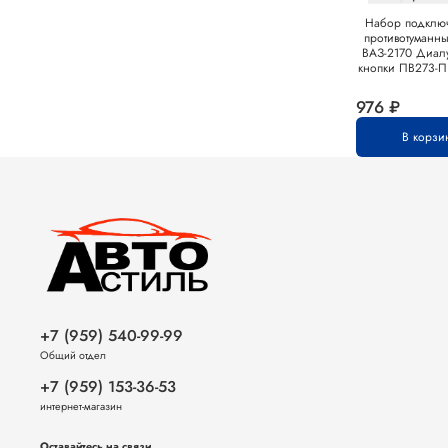
Набор подклю
противотуманн
ВАЗ-2170 Диал
кнопки ПВ273-П
976 ₽
В корзи
+7 (959) 540-99-99
Общий отдел
+7 (959) 153-36-53
интернет-магазин
Оставайтесь на связи