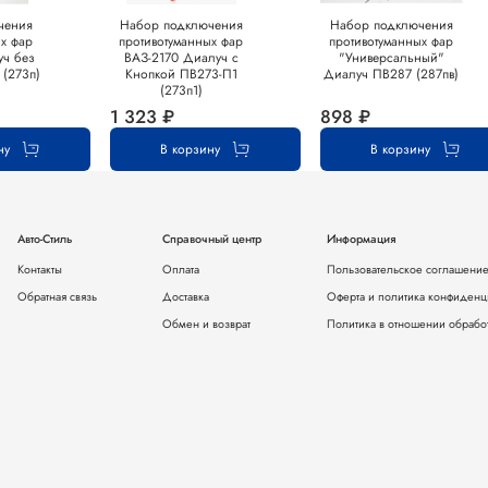
чения
Набор подключения
Набор подключения
ых фар
противотуманных фар
противотуманных фар
уч без
ВАЗ-2170 Диалуч с
"Универсальный"
 (273п)
Кнопкой ПВ273-П1
Диалуч ПВ287 (287пв)
(273п1)
1 323 ₽
898 ₽
ну
В корзину
В корзину
Авто-Стиль
Справочный центр
Информация
Контакты
Оплата
Пользовательское соглашени
Обратная связь
Доставка
Оферта и политика конфиденц
Обмен и возврат
Политика в отношении обрабо