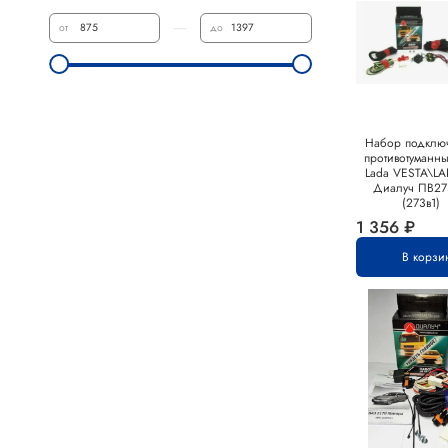
—
от
до
Набор подклю
противотуманн
Lada VESTA\L
Диалуч ПВ27
(273в1)
1 356 ₽
В корзи