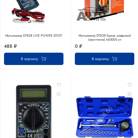
Мультиметр DT838 LIVE POWER 20107
Мультиметр DT838 Ермак цифровой
(звук+тепм) 660005 уп
488 ₽
0 ₽
В корзину
В корзину