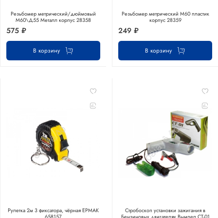
Резьбомер метрический/дюймовый
Резьбомер метрический М60 пластик
М60\Д55 Металл корпус 28358
корпус 28359
575 ₽
249 ₽
В корзину
В корзину
Рулетка 2м 3 фиксатора, чёрная ЕРМАК
Стробоскоп установки зажигания в
658157
Бензиновых двигателях Вымпел СТ-01