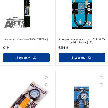
Ареометр МаякАвто 08629 (77879ма)
Измеритель давления масла TOP AUTO
"ДРУГ" (ВАЗ + ) 12111
0 ₽
854 ₽
В корзину
В корзину