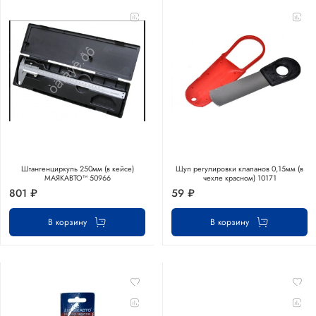
Штангенциркуль 250мм (в кейсе)
Щуп регулировки клапанов 0,15мм (в
МАЯКАВТО™ 50966
чехле красном) 10171
801 ₽
59 ₽
В корзину
В корзину