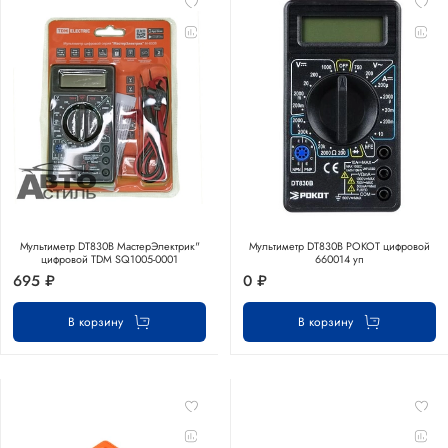
Мультиметр DT830В МастерЭлектрик"
Мультиметр DT830В РОКОТ цифровой
цифровой TDM SQ1005-0001
660014 уп
695 ₽
0 ₽
В корзину
В корзину