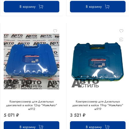
В корзину
В корзину
Компрессометр для Дизельных
Компрессометр для Дизельных
двигателей в кейсе 12пр "МаякАвто"
двигателей в кейсе 19пр "МаякАвто"
м912
м919
5 071 ₽
3 521 ₽
В корзину
В корзину