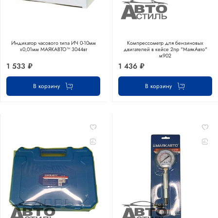
Индикатор часового типа ИЧ 0-10мм
Компрессометр для бензиновых
х0,01мм МАЯКАВТО™ 3044вт
двигателей в кейсе 2пр "МаякАвто"
м902
1 533 ₽
1 436 ₽
В корзину
В корзину