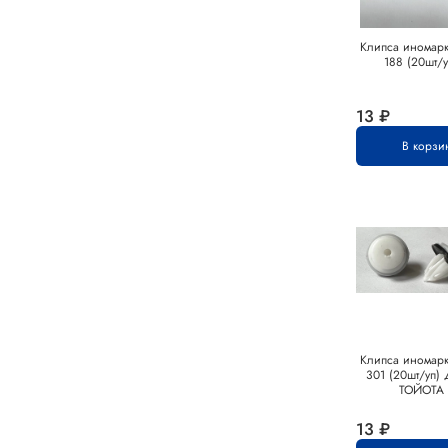
Клипса иномарк
188 (20шт/у
13 ₽
В корзи
Клипса иномарк
301 (20шт/уп) 
ТОЙОТА
13 ₽