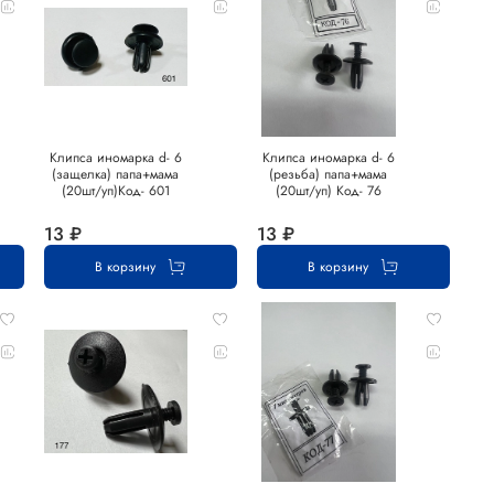
Клипса иномарка d- 6
Клипса иномарка d- 6
(защелка) папа+мама
(резьба) папа+мама
(20шт/уп)Код- 601
(20шт/уп) Код- 76
13 ₽
13 ₽
В корзину
В корзину