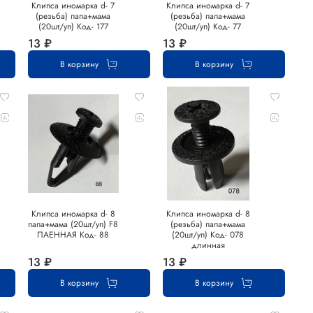
Клипса иномарка d- 7
Клипса иномарка d- 7
(резьба) папа+мама
(резьба) папа+мама
(20шт/уп) Код- 177
(20шт/уп) Код- 77
13 ₽
13 ₽
В корзину
В корзину
Клипса иномарка d- 8
Клипса иномарка d- 8
папа+мама (20шт/уп) F8
(резьба) папа+мама
ПАЕННАЯ Код- 88
(20шт/уп) Код- 078
длинная
13 ₽
13 ₽
В корзину
В корзину