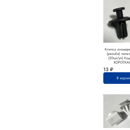
Клипса иномарк
(резьба) папа
(20шт/уп) Код
КОРОТКА
13 ₽
В корзи