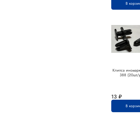
В корзи
Клипса иномарк
388 (20шт/у
13 ₽
В корзи