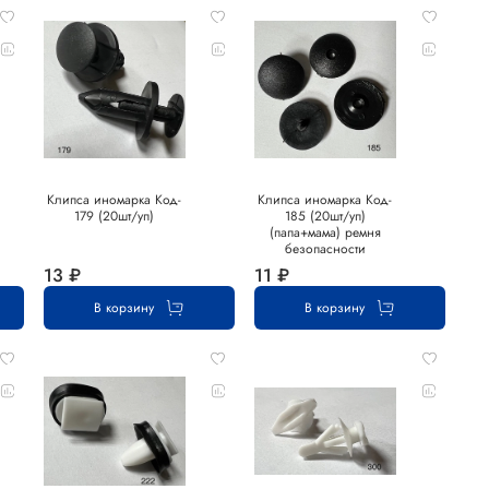
Клипса иномарка Код-
Клипса иномарка Код-
179 (20шт/уп)
185 (20шт/уп)
(папа+мама) ремня
безопасности
13 ₽
11 ₽
В корзину
В корзину