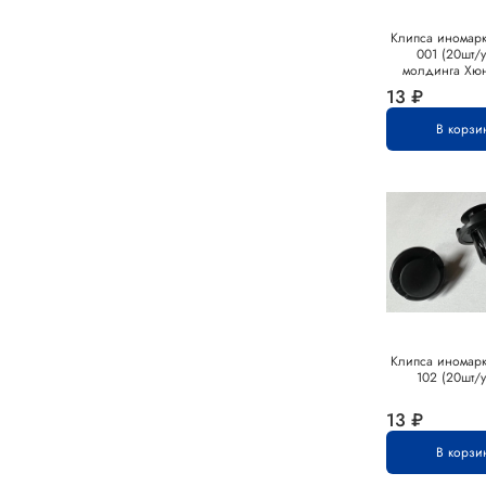
Клипса иномарк
001 (20шт/у
молдинга Хю
13 ₽
В корзи
Клипса иномарк
102 (20шт/у
13 ₽
В корзи