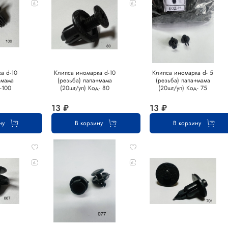
а d-10
Клипса иномарка d-10
Клипса иномарка d- 5
+мама
(резьба) папа+мама
(резьба) папа+мама
-100
(20шт/уп) Код- 80
(20шт/уп) Код- 75
13 ₽
13 ₽
ну
В корзину
В корзину