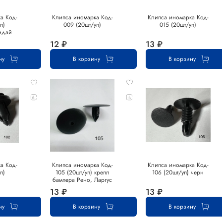
а Код-
Клипса иномарка Код-
Клипса иномарка Код-
п)
009 (20шт/уп)
015 (20шт/уп)
ндай
12 ₽
13 ₽
ну
В корзину
В корзину
а Код-
Клипса иномарка Код-
Клипса иномарка Код-
п)
105 (20шт/уп) крепл
106 (20шт/уп) черн
бампера Рено, Ларгус
13 ₽
13 ₽
ну
В корзину
В корзину