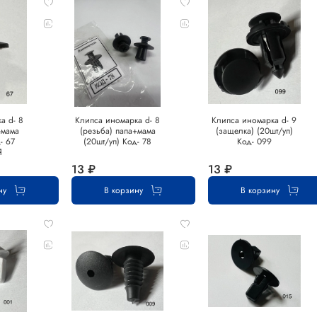
а d- 8
Клипса иномарка d- 8
Клипса иномарка d- 9
+мама
(резьба) папа+мама
(защелка) (20шт/уп)
- 67
(20шт/уп) Код- 78
Код- 099
Я
13 ₽
13 ₽
ну
В корзину
В корзину