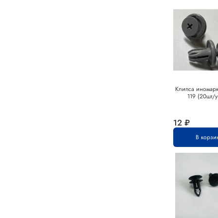
Клипса иномарк
119 (20шт/у
12 ₽
В корзи