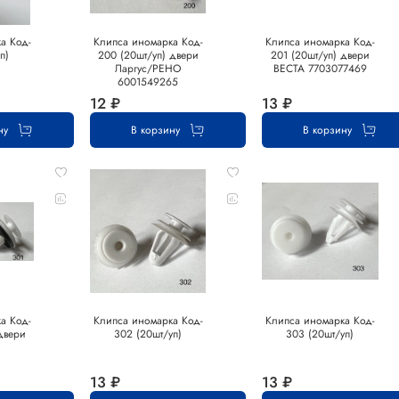
а Код-
Клипса иномарка Код-
Клипса иномарка Код-
п)
200 (20шт/уп) двери
201 (20шт/уп) двери
Ларгус/РЕНО
ВЕСТА 7703077469
6001549265
12 ₽
13 ₽
ну
В корзину
В корзину
а Код-
Клипса иномарка Код-
Клипса иномарка Код-
двери
302 (20шт/уп)
303 (20шт/уп)
13 ₽
13 ₽