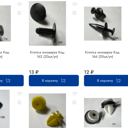
а Код-
Клипса иномарка Код-
Клипса иномарка Код-
п)
162 (20шт/уп)
166 (20шт/уп)
13 ₽
12 ₽
ну
В корзину
В корзину