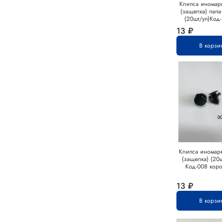
Клипса иномарк
(защелка) пап
(20шт/уп)Код-
13 ₽
В корзи
Клипса иномарк
(защелка) (20ш
Код-008 коро
13 ₽
В корзи