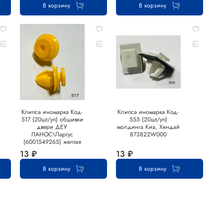
В корзину
В корзину
Клипса иномарка Код-
Клипса иномарка Код-
517 (20шт/уп) обшивки
555 (20шт/уп)
двери ДЕУ
молдинга Киа, Хендай
ЛАНОС\Ларгус
873822W000
(6001549265) желтая
13 ₽
13 ₽
В корзину
В корзину