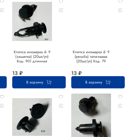
Клипса иномарка d- 9
Клипса иномарка d- 9
(защелка) (20шт/уп)
(резьба) папа+мама
Код- 901 длинная
(20шт/уп) Код- 79
13 ₽
13 ₽
В корзину
В корзину