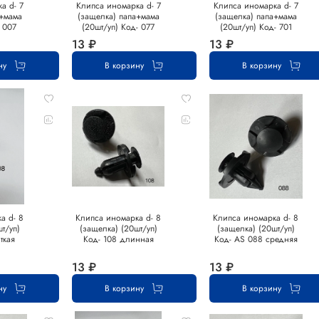
а d- 7
Клипса иномарка d- 7
Клипса иномарка d- 7
а+мама
(защелка) папа+мама
(защелка) папа+мама
 007
(20шт/уп) Код- 077
(20шт/уп) Код- 701
13 ₽
13 ₽
ну
В корзину
В корзину
а d- 8
Клипса иномарка d- 8
Клипса иномарка d- 8
т/уп)
(защелка) (20шт/уп)
(защелка) (20шт/уп)
ткая
Код- 108 длинная
Код- АS 088 средняя
13 ₽
13 ₽
ну
В корзину
В корзину