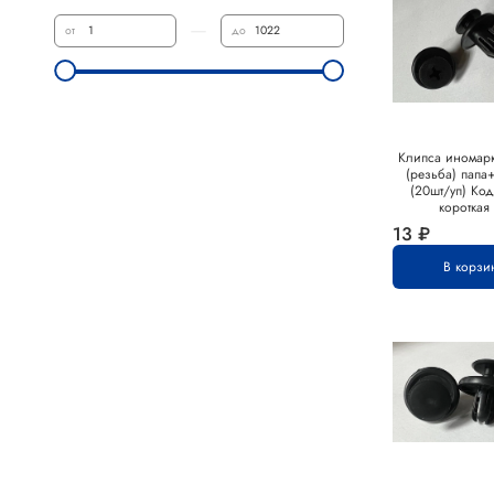
—
от
до
Клипса иномарк
(резьба) папа
(20шт/уп) Код
короткая
13 ₽
В корзи