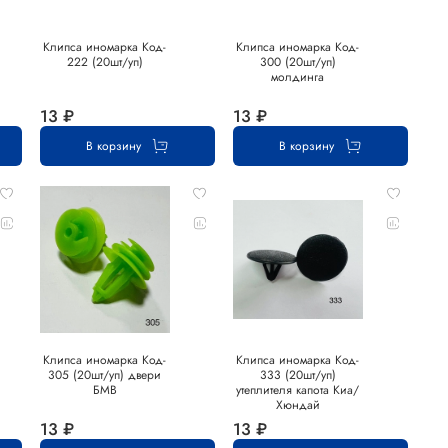
Клипса иномарка Код-
Клипса иномарка Код-
222 (20шт/уп)
300 (20шт/уп)
молдинга
13 ₽
13 ₽
В корзину
В корзину
Клипса иномарка Код-
Клипса иномарка Код-
305 (20шт/уп) двери
333 (20шт/уп)
БМВ
утеплителя капота Киа/
Хюндай
13 ₽
13 ₽