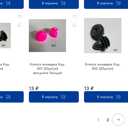
ну
В корзину
В корзину
а Код-
Клипса иномарка Код-
Клипса иномарка Код-
п)
501 (20шт/уп)
502 (20шт/уп)
молдинга Хюндай
13 ₽
13 ₽
ну
В корзину
В корзину
1
2