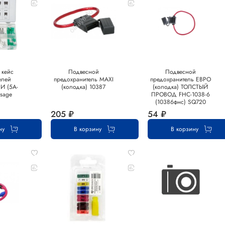
 кейс
Подвесной
Подвесной
елей
предохранитель MAXI
предохранитель ЕВРО
И (5А-
(колодка) 10387
(колодка) ТОЛСТЫЙ
rsage
ПРОВОД FHC-1038-6
(10386фнс) SQ720
205 ₽
54 ₽
ну
В корзину
В корзину