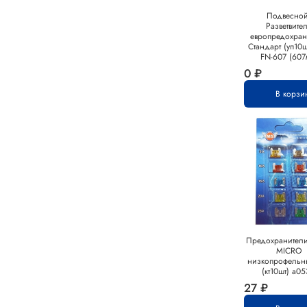
Подвесной
Разветвите
европредохран
Стандарт (уп10ш
FN-607 (607
0 ₽
В корзи
Предохранител
MICRO
низкопрофельн
(кт10шт) а0
27 ₽