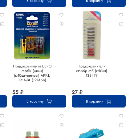
В корзину
В корзину
Предохранители ЕВРО
Предохранители
МАЯК (цинк)
ст\обр M5 (кт10шт)
(кт10шт+пинцет) APF.L-
138479
191A-BL (191Абл)
55 ₽
27 ₽
В корзину
В корзину