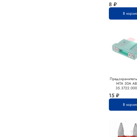
8 ₽
В корзи
Предохранител
MTA 30А А
35.3722.000
15 ₽
В корзи