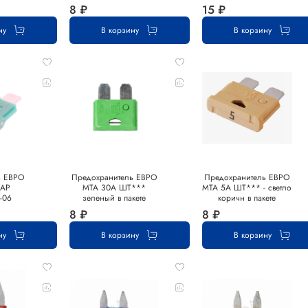
8 ₽
15 ₽
ну
В корзину
В корзину
ь ЕВРО
Предохранитель ЕВРО
Предохранитель ЕВРО
ВАР
MTA 30А ШТ***
MTA 5А ШТ*** - светло
-06
зеленый в пакете
коричн в пакете
8 ₽
8 ₽
ну
В корзину
В корзину