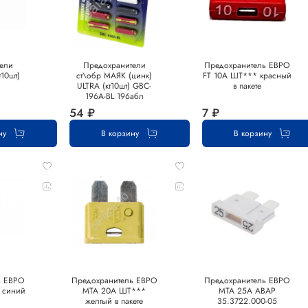
ели
Предохранители
Предохранитель ЕВРО
т10шт)
ст\обр МАЯК (цинк)
FT 10А ШТ*** красный
ULTRA (кт10шт) GBC-
в пакете
196A-BL 196абл
54 ₽
7 ₽
ну
В корзину
В корзину
ь ЕВРО
Предохранитель ЕВРО
Предохранитель ЕВРО
 синий
MTA 20А ШТ***
MTA 25А АВАР
желтый в пакете
35.3722.000-05