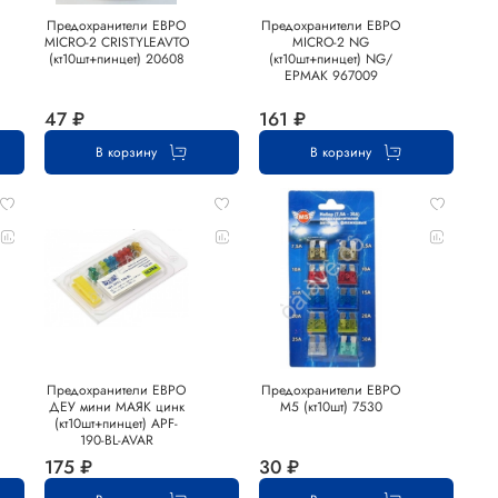
Предохранители ЕВРО
Предохранители ЕВРО
MICRO-2 CRISTYLEAVTO
MICRO-2 NG
(кт10шт+пинцет) 20608
(кт10шт+пинцет) NG/
ЕРМАК 967009
47 ₽
161 ₽
В корзину
В корзину
Предохранители ЕВРО
Предохранители ЕВРО
ДЕУ мини МАЯК цинк
М5 (кт10шт) 7530
(кт10шт+пинцет) APF-
190-BL-AVAR
175 ₽
30 ₽