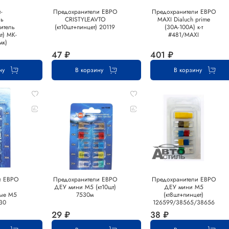
-
Предохранители ЕВРО
Предохранители ЕВРО
ль
CRISTYLEAVTO
MAXI Dialuch prime
итель
(кт10шт+пинцет) 20119
(30А-100А) к-т
т) MK-
#481/MAXI
мк)
47 ₽
401 ₽
ну
В корзину
В корзину
и ЕВРО
Предохранители ЕВРО
Предохранители ЕВРО
ДЕУ мини М5 (кт10шт)
ДЕУ мини М5
ые М5
7530м
(кт8шт+пинцет)
530
126599/38565/38656
29 ₽
38 ₽