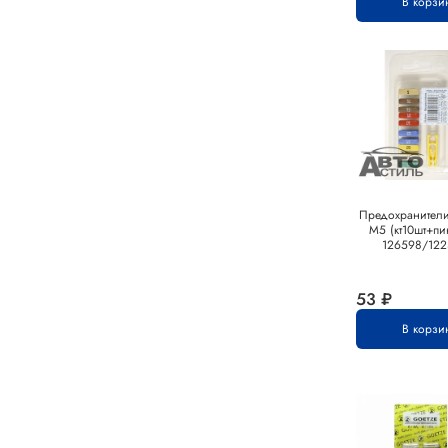
В корзи
Предохранител
М5 (кт10шт+пи
126598/122
53 ₽
В корзи