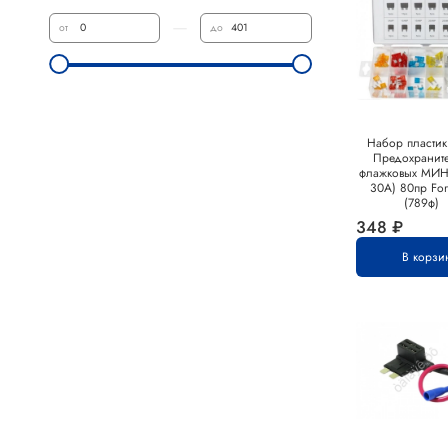
—
от
до
Набор пластик
Предохранит
флажковых МИН
30А) 80пр Fo
(789ф)
348 ₽
В корзи