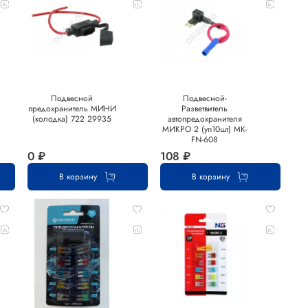
Подвесной
Подвесной-
предохранитель МИНИ
Разветвитель
(колодка) 722 29935
автопредохранителя
МИКРО 2 (уп10шт) MK-
FN-608
0 ₽
108 ₽
В корзину
В корзину