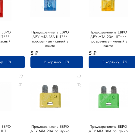
ь ЕВРО
Предохранитель ЕВРО
Предохранитель ЕВРО
ШТ***
ДЕУ MTA 15А ШТ***
ДЕУ MTA 20А ШТ***
расный
прозрачные - синий в
прозрачные - желтый в
пакете
пакете
5 ₽
5 ₽
ну
В корзину
В корзину
ь ЕВРО
Предохранитель ЕВРО
Предохранитель ЕВРО
А ШТ
ДЕУ МТА 20А поштучно
ДЕУ МТА 30А поштучно