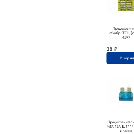
Предохранит
ст\обр ГЕТЦ (к
4597
38 ₽
В корзи
Предохранител
MTA 15А ШТ***
в пакете