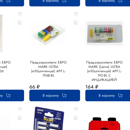
ну
В корзину
В корзину
и ЕВРО
Предохранители ЕВРО
Предохранители ЕВРО
нцет)
МАЯК ULTRA
МАЯК (Цинк) ULTRA
36
(кт10шт+пинцет) APF.L-
(кт10шт+пинцет) APF.L-
194B-BL
192-BL С
ИНДИКАЦИЕЙ
66 ₽
164 ₽
ну
В корзину
В корзину