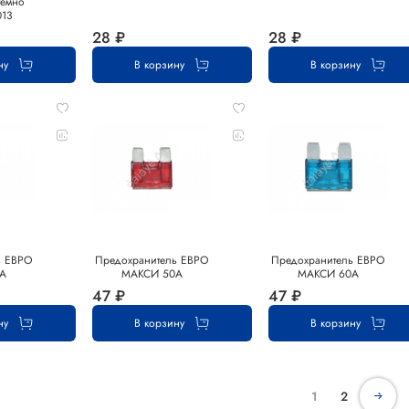
темно
013
28 ₽
28 ₽
ну
В корзину
В корзину
ь ЕВРО
Предохранитель ЕВРО
Предохранитель ЕВРО
А
МАКСИ 50А
МАКСИ 60А
47 ₽
47 ₽
ну
В корзину
В корзину
1
2