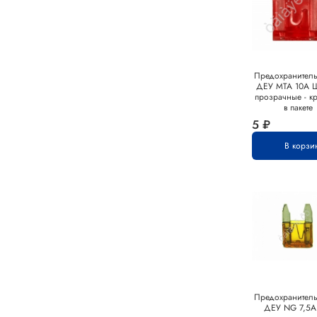
Предохранител
ДЕУ MTA 10А 
прозрачные - к
в пакете
5 ₽
В корзи
Предохранител
ДЕУ NG 7,5