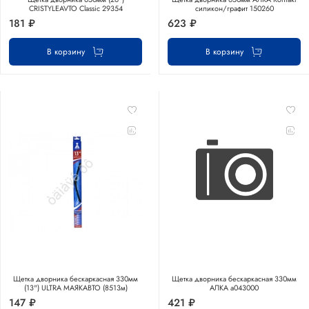
CRISTYLEAVTO Classic 29354
силикон/графит 150260
181 ₽
623 ₽
В корзину
В корзину
Щетка дворника бескаркасная 330мм
Щетка дворника бескаркасная 330мм
(13") ULTRA МАЯКАВТО (8513м)
АЛКА а043000
147 ₽
421 ₽