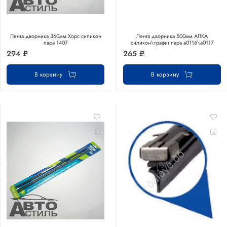
Лента дворника 360мм Хорс силикон
Лента дворника 500мм АЛКА
пара 1407
силикон\графит пара а0116\а0117
294 ₽
265 ₽
В корзину
В корзину