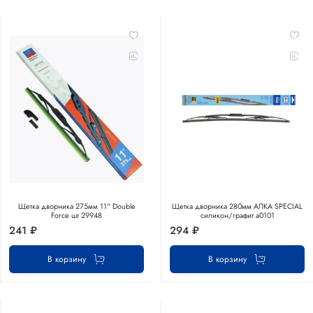
Щетка дворника 275мм 11" Double
Щетка дворника 280мм АЛКА SPECIAL
Force шт 29948
силикон/графит а0101
241 ₽
294 ₽
В корзину
В корзину