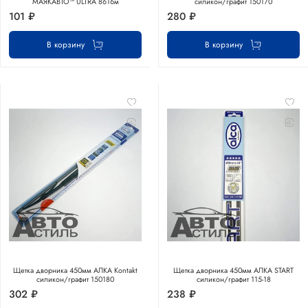
МАЯКАВТО™ ULTRA 8616м
силикон/графит 150170
101 ₽
280 ₽
В корзину
В корзину
Щетка дворника 450мм АЛКА Kontakt
Щетка дворника 450мм АЛКА START
силикон/графит 150180
силикон/графит 115-18
302 ₽
238 ₽