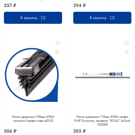
257 ₽
294 ₽
В корзину
В корзину
Лента дворника 700мм АЛКА
Лента дворника 710мм АЛКА графит
силикон\графит пара а0132
FLAT Economy, профиль "БОШ" (кт2шт)
120280
506 ₽
285 ₽