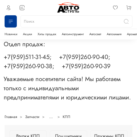
Новинки
Акции
Хиты продаж
Автоинструмент
Автосвет
Автохимия
Аромат
Отдел продаж:
+7(959)511-31-45; +7(959)260-90-40;
+7(959)260-90-38; +7(959)260-90-39
Уважаемые посетители сайта! Мы работаем
только с индивидуальными
предпринимателями и юридическими лицами.
Главная
Запчасти
...
КПП
Втулки КПП
Подшипники
Пружины КПП