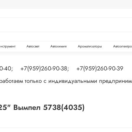
инструмент
Автосвет
Автохимия
Ароматизаторы
Автоэлектр
90-40; +7(959)260-90-38; +7(959)260-90-39
 работаем только с индивидуальными предприни
-25" Вымпел 5738(4035)