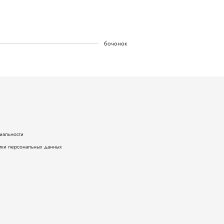
бочонок
е
иальности
тки персональных данных