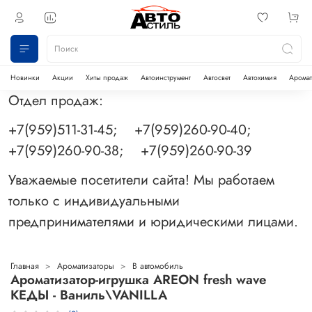
Новинки
Акции
Хиты продаж
Автоинструмент
Автосвет
Автохимия
Аромат
Отдел продаж:
+7(959)511-31-45; +7(959)260-90-40;
+7(959)260-90-38; +7(959)260-90-39
Уважаемые посетители сайта! Мы работаем
только с индивидуальными
предпринимателями и юридическими лицами.
Главная
Ароматизаторы
В автомобиль
Ароматизатор-игрушка AREON fresh wave
КЕДЫ - Ваниль\VANILLA