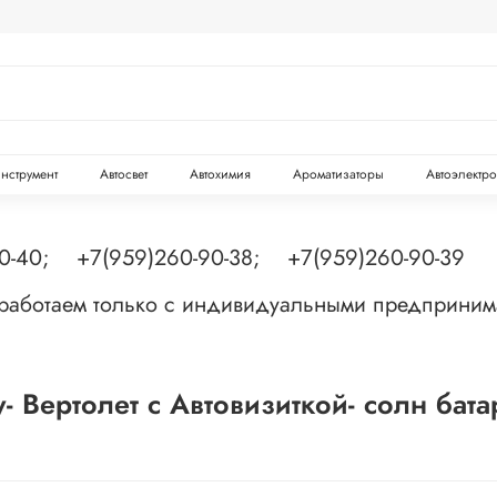
инструмент
Автосвет
Автохимия
Ароматизаторы
Автоэлектр
90-40; +7(959)260-90-38; +7(959)260-90-39
 работаем только с индивидуальными предприни
у- Вертолет с Автовизиткой- солн бат