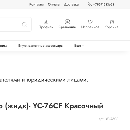
Контакты
Оплата
Доставка
+79591533653
Профиль
Сравнение
Избранное
Корзина
оника
Внутрисалонные аксессуары
Еще
мателями и юридическими лицами.
ар (жидк)- YC-76CF Красочный
арт.
YC-76CF