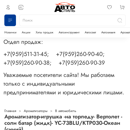
Новинки
Акции
Хиты продаж
Автоинструмент
Автосвет
Автохимия
Аромат
Отдел продаж:
+7(959)511-31-45; +7(959)260-90-40;
+7(959)260-90-38; +7(959)260-90-39
Уважаемые посетители сайта! Мы работаем
только с индивидуальными
предпринимателями и юридическими лицами.
Главная
Ароматизаторы
В автомобиль
Ароматизатор-игрушка -на торпеду- Вертолет -
солн батар (жидк)- YC-73BLU/KTP030-Океан
(синий)