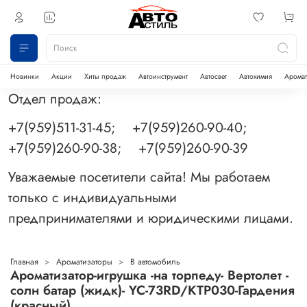
Новинки
Акции
Хиты продаж
Автоинструмент
Автосвет
Автохимия
Аромат
Отдел продаж:
+7(959)511-31-45; +7(959)260-90-40;
+7(959)260-90-38; +7(959)260-90-39
Уважаемые посетители сайта! Мы работаем
только с индивидуальными
предпринимателями и юридическими лицами.
Главная
Ароматизаторы
В автомобиль
Ароматизатор-игрушка -на торпеду- Вертолет -
солн батар (жидк)- YC-73RD/KTP030-Гардения
(красный)