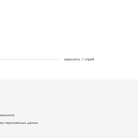
аэрозоль / спрей
е
иальности
тки персональных данных