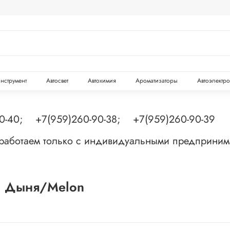
инструмент
Автосвет
Автохимия
Ароматизаторы
Автоэлектр
90-40; +7(959)260-90-38; +7(959)260-90-39
 работаем только с индивидуальными предприни
л Дыня/Melon