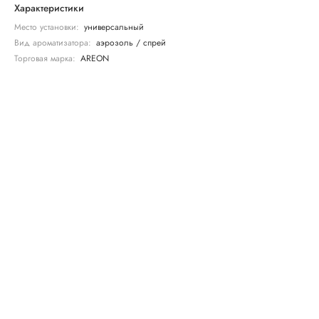
Характеристики
Место установки:
универсальный
Вид ароматизатора:
аэрозоль / спрей
Торговая марка:
AREON