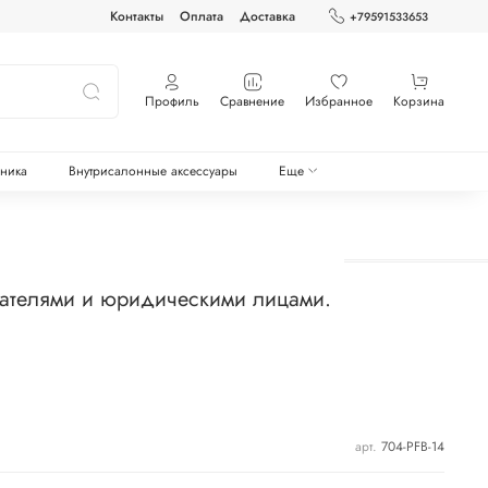
Контакты
Оплата
Доставка
+79591533653
Профиль
Сравнение
Избранное
Корзина
оника
Внутрисалонные аксессуары
Еще
мателями и юридическими лицами.
арт.
704-PFB-14