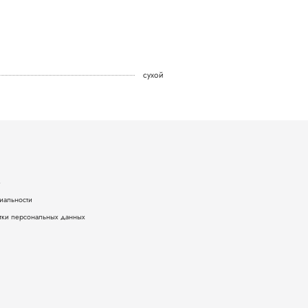
сухой
е
иальности
тки персональных данных