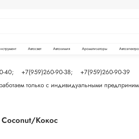
инструмент
Автосвет
Автохимия
Ароматизаторы
Автоэлектр
90-40; +7(959)260-90-38; +7(959)260-90-39
 работаем только с индивидуальными предприни
 Coconut/Кокос