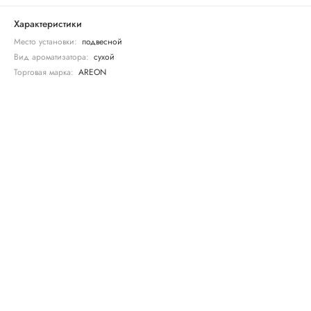
Характеристики
Место установки:
подвесной
Вид ароматизатора:
сухой
Торговая марка:
AREON