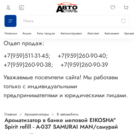
Новинки
Акции
Хиты продаж
Автоинструмент
Автосвет
Автохимия
Аромат
Отдел продаж:
+7(959)511-31-45; +7(959)260-90-40;
+7(959)260-90-38; +7(959)260-90-39
Уважаемые посетители сайта! Мы работаем
только с индивидуальными
предпринимателями и юридическими лицами.
Главная
Ароматизаторы
В автомобиль
Ароматизатор в банке меловой EIKOSHA"
Spirit refill - А-037 SAMURAI MAN/самурай