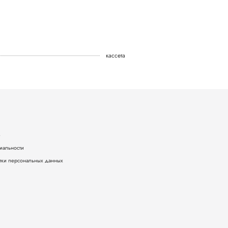
кассета
е
иальности
тки персональных данных