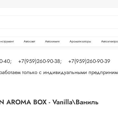
инструмент
Автосвет
Автохимия
Ароматизаторы
Автоэлектр
90-40; +7(959)260-90-38; +7(959)260-90-39
 работаем только с индивидуальными предприни
N AROMA BOX - Vanilla\Ваниль