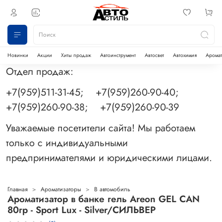
Новинки
Акции
Хиты продаж
Автоинструмент
Автосвет
Автохимия
Аромат
Отдел продаж:
+7(959)511-31-45; +7(959)260-90-40;
+7(959)260-90-38; +7(959)260-90-39
Уважаемые посетители сайта! Мы работаем
только с индивидуальными
предпринимателями и юридическими лицами.
Главная
Ароматизаторы
В автомобиль
Ароматизатор в банке гель Areon GEL САN
80гр - Sport Lux - Silver/СИЛЬВЕР