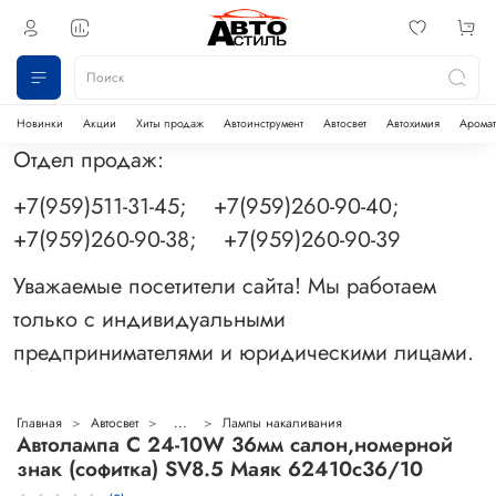
Новинки
Акции
Хиты продаж
Автоинструмент
Автосвет
Автохимия
Аромат
Отдел продаж:
+7(959)511-31-45; +7(959)260-90-40;
+7(959)260-90-38; +7(959)260-90-39
Уважаемые посетители сайта! Мы работаем
только с индивидуальными
предпринимателями и юридическими лицами.
Главная
Автосвет
...
Лампы накаливания
Автолампа C 24-10W 36мм салон,номерной
знак (софитка) SV8.5 Маяк 62410с36/10