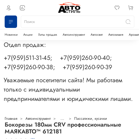
Новинки
Акции
Хиты продаж
Автоинструмент
Автосвет
Автохимия
Аромат
Отдел продаж:
+7(959)511-31-45; +7(959)260-90-40;
+7(959)260-90-38; +7(959)260-90-39
Уважаемые посетители сайта! Мы работаем
только с индивидуальными
предпринимателями и юридическими лицами.
Главная
Автоинструмент
...
Пассатижи, кусачки
Бокорезы 180мм CRV профессиональные
МАЯКАВТО™ 612181