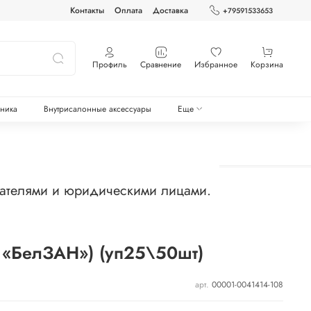
Контакты
Оплата
Доставка
+79591533653
Профиль
Сравнение
Избранное
Корзина
оника
Внутрисалонные аксессуары
Еще
мателями и юридическими лицами.
 «БелЗАН») (уп25\50шт)
арт.
00001-0041414-108