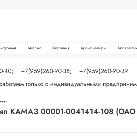
инструмент
Автосвет
Автохимия
Ароматизаторы
Автоэлектр
90-40; +7(959)260-90-38; +7(959)260-90-39
 работаем только с индивидуальными предприни
ильки
шляп КАМАЗ 00001-0041414-108 (ОАО