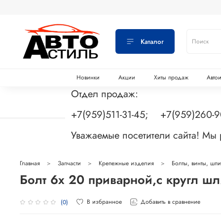
Каталог
Новинки
Акции
Хиты продаж
Авто
Отдел продаж:
+7(959)511-31-45; +7(959)260-
Уважаемые посетители сайта! Мы
Главная
Запчасти
Крепежные изделия
Болты, винты, шп
Болт 6х 20 приварной,с кругл 
В избранное
Добавить в сравнение
(0)