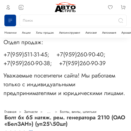
Новинки
Акции
Хиты продаж
Автоинструмент
Автосвет
Автохимия
Аромат
Отдел продаж:
+7(959)511-31-45; +7(959)260-90-40;
+7(959)260-90-38; +7(959)260-90-39
Уважаемые посетители сайта! Мы работаем
только с индивидуальными
предпринимателями и юридическими лицами.
Главная
Запчасти
...
Болты, винты, шпильки
Болт 6х 65 натяж. рем. генератора 2110 (ОАО
«БелЗАН») (уп25\50шт)