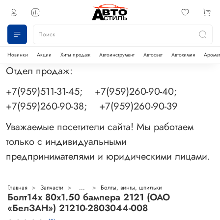
Новинки
Акции
Хиты продаж
Автоинструмент
Автосвет
Автохимия
Аромат
Отдел продаж:
+7(959)511-31-45; +7(959)260-90-40;
+7(959)260-90-38; +7(959)260-90-39
Уважаемые посетители сайта! Мы работаем
только с индивидуальными
предпринимателями и юридическими лицами.
Главная
Запчасти
...
Болты, винты, шпильки
Болт14х 80х1.50 бампера 2121 (ОАО
«БелЗАН») 21210-2803044-008